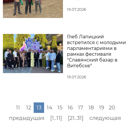
19.07.2026
Глеб Лапицкий
встретился с молодыми
парламентариями в
рамках фестиваля
"Славянский базар в
Витебске"
19.07.2026
11
12
13
14
15
16
17
18
19
20
предыдущая
[1..11]
[21..31]
следующая