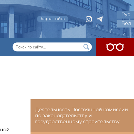
Рус
Карта сайта
Бел
Деятельность Постоянной комиссии
по законодательству и
государственному строительству
тной