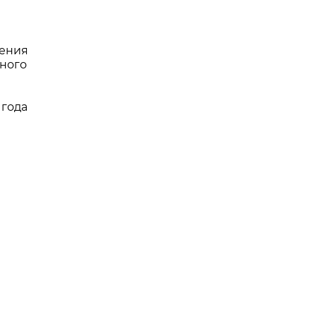
ения
ного
 года