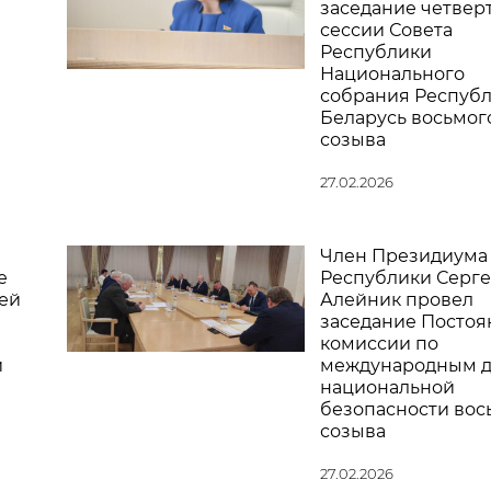
заседание четвер
сессии Совета
Республики
Национального
собрания Респуб
Беларусь восьмог
созыва
27.02.2026
Член Президиума 
е
Республики Серг
ей
Алейник провел
заседание Постоя
комиссии по
и
международным д
национальной
безопасности вос
созыва
27.02.2026