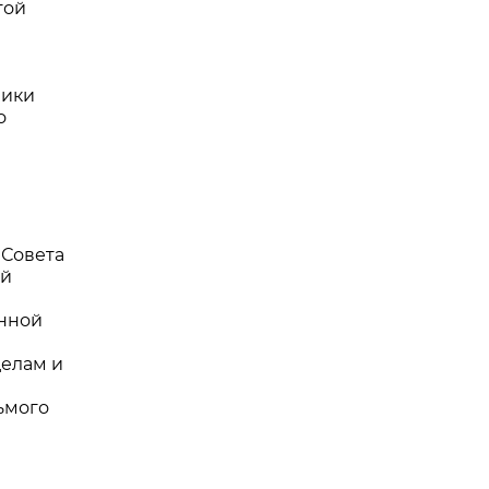
той
лики
о
Совета
ей
нной
елам и
ьмого