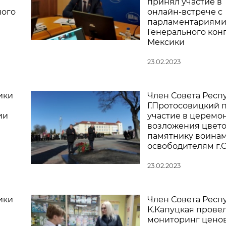
принял участие в
ного
онлайн-встрече с
парламентариям
Генерального кон
Мексики
23.02.2023
ики
Член Совета Респ
Г.Протосовицкий 
ии
участие в церемо
возложения цвето
памятнику воинам
освободителям г.
23.02.2023
ики
Член Совета Респ
К.Капуцкая прове
мониторинг цено