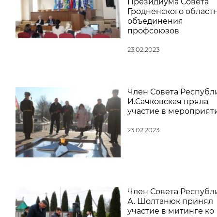
Президиума Совета
Гродненского област
объединения
профсоюзов
23.02.2023
Член Совета Республ
И.Сачковская пряла
участие в мероприят
23.02.2023
Член Совета Республ
А. Шолтанюк принял
участие в митинге ко