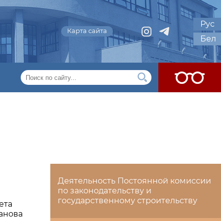
Рус
Карта сайта
Бел
Деятельность Постоянной комиссии
по законодательству и
государственному строительству
ета
анова