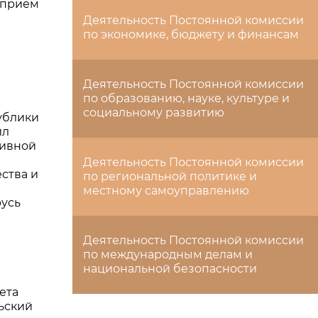
 прием
Деятельность Постоянной комиссии
по экономике, бюджету и финансам
Деятельность Постоянной комиссии
по образованию, науке, культуре и
социальному развитию
ублики
ил
тивной
Деятельность Постоянной комиссии
ства и
по региональной политике и
местному самоуправлению
усь
Деятельность Постоянной комиссии
по международным делам и
национальной безопасности
ета
ьский