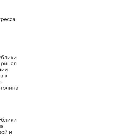
и
гресса
ублики
принял
нии
в к
-
Столина
ублики
ла
вой и