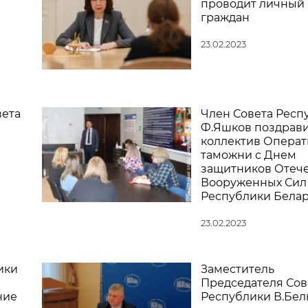
проводит личный
граждан
23.02.2023
вета
Член Совета Респ
Ф.Яшков поздрав
коллектив Опера
таможни с Днем
защитников Отече
Вооруженных Сил
Республики Белар
23.02.2023
ики
Заместитель
Председателя Сов
ние
Республики В.Бел