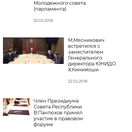
Молодежного совета
(парламента)
22.02.2018
М.Мясникович
встретился с
заместителем
Генерального
директора ЮНИДО
Х.Кинийоши
22.02.2018
Член Президиума
Совета Республики
В.Пантюхов принял
участие в правовом
форуме