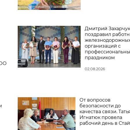
Дмитрий Захарчу
поздравил работн
железнодорожны
организаций с
профессиональн
праздником
ООО
02.08.2026
От вопросов
м
безопасности до
качества связи. Тать
Игнатюк провела
рабочий день в Стай