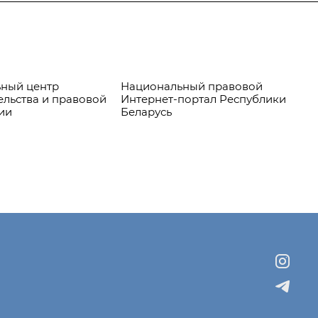
ный центр
Национальный правовой
Пр
ельства и правовой
Интернет-портал Республики
ии
Беларусь