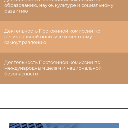
образованию, науке, культуре и социальному
развитию
Деятельность Постоянной комиссии по
региональной политике и местному
самоуправлению
Деятельность Постоянной комиссии по
международным делам и национальной
безопасности