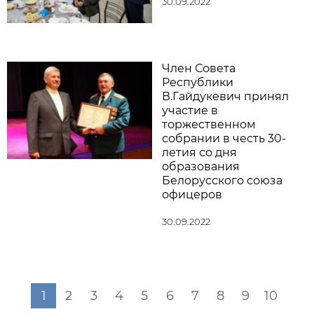
30.09.2022
Член Совета
Республики
В.Гайдукевич принял
участие в
торжественном
собрании в честь 30-
летия со дня
образования
Белорусского союза
офицеров
30.09.2022
1
2
3
4
5
6
7
8
9
10