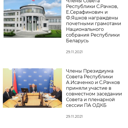
Члены Совета
Республики С.Рачков,
Е.Серафинович и
Ф.Яшков награждены
почетными грамотами
Национального
собрания Республики
Беларусь
29.11.2021
Члены Президиума
Совета Республики
А.Исаченко и С.Рачков
приняли участие в
совместном заседании
Совета и пленарной
сессии ПА ОДКБ
29.11.2021