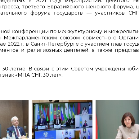
веденных в 2021 году мероприятий: девятого Не
гресса, третьего Евразийского женского форума, 
вательного форума государств –– участников СН
ирной конференции по межкультурному и межрелиг
ся Межпарламентским союзом совместно с Органи
 2022 г. в Санкт-Петербурге с участием глав госуд
аментов и религиозных деятелей, а также предста
е 30-летие. В связи с этим Советом учреждены юб
знак «МПА СНГ. 30 лет».