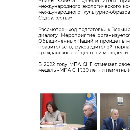
Члены Совета
подвели итоги про
международного экологического кон
международного культурно-образо
Содружества».
Рассмотрен ход подготовки к Всем
диалогу. Мероприятие организует
Объединенных Наций и пройдет в мае
правительств, руководителей парл
гражданского общества и молодежи.
В 2022 году МПА СНГ отмечает сво
медаль «МПА СНГ. 30 лет» и памятный 