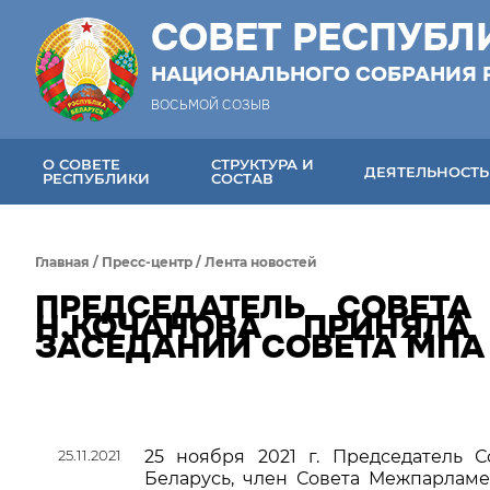
СОВЕТ РЕСПУБЛ
НАЦИОНАЛЬНОГО СОБРАНИЯ 
ВОСЬМОЙ СОЗЫВ
О СОВЕТЕ
СТРУКТУРА И
ДЕЯТЕЛЬНОСТЬ
РЕСПУБЛИКИ
СОСТАВ
Главная
/
Пресс-центр
/
Лента новостей
ПРЕДСЕДАТЕЛЬ СОВЕТА
Н.КОЧАНОВА ПРИНЯЛА
ЗАСЕДАНИИ СОВЕТА МПА
25.11.2021
25 ноября 2021 г. Председатель 
Беларусь, член Совета Межпарламе