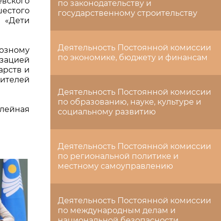
вского
по законодательству и
шестого
государственному строительству
Г «Дети
Деятельность Постоянной комиссии
иозному
по экономике, бюджету и финансам
зацией
арств и
вителей
Деятельность Постоянной комиссии
по образованию, науке, культуре и
илейная
социальному развитию
Деятельность Постоянной комиссии
по региональной политике и
местному самоуправлению
Деятельность Постоянной комиссии
по международным делам и
национальной безопасности