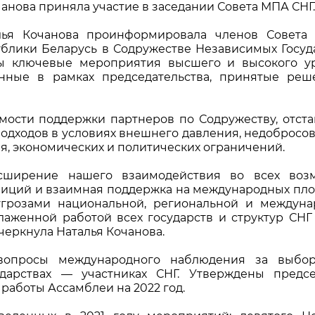
анова приняла участие в заседании Совета МПА СНГ.
лья Кочанова проинформировала членов Совета 
ублики Беларусь в Содружестве Независимых Госуд
ны ключевые мероприятия высшего и высокого ур
нные в рамках председательства, принятые реш
мости поддержки партнеров по Содружеству, отст
одходов в условиях внешнего давления, недобросо
я, экономических и политических ограничений.
асширение нашего взаимодействия во всех воз
озиций и взаимная поддержка на международных пл
угрозами национальной, региональной и междуна
слаженной работой всех государств и структур СН
черкнула Наталья Кочанова.
вопросы международного наблюдения за выбо
дарствах — участниках СНГ. Утверждены предсе
работы Ассамблеи на 2022 год.