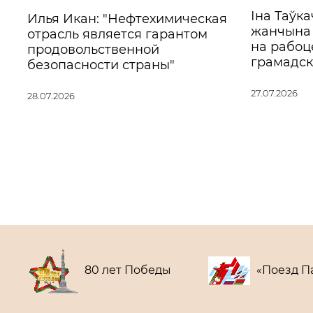
Іна Таўк
Илья Икан: "Нефтехимическая
жанчына 
отрасль является гарантом
на рабоце,
продовольственной
грамадск
безопасности страны"
27.07.2026
28.07.2026
нов
80 лет Победы
«Поезд П