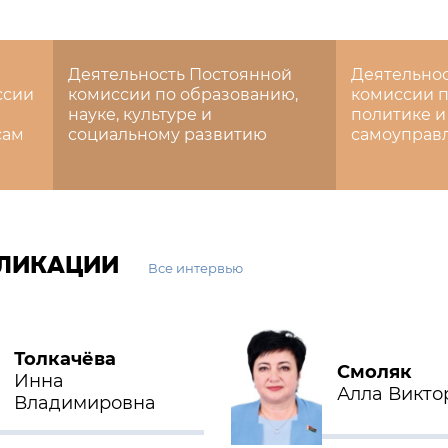
Деятельность Постоянной
Деятельно
ссии
комиссии по образованию,
комиссии п
науке, культуре и
политике и
сам
социальному развитию
самоуправ
БЛИКАЦИИ
Все интервью
Толкачёва
Смоляк
Инна
Алла Викто
Владимировна