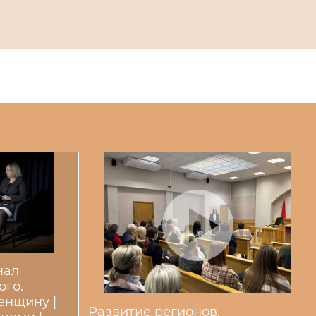
нал
ого.
енщину |
Развитие регионов,