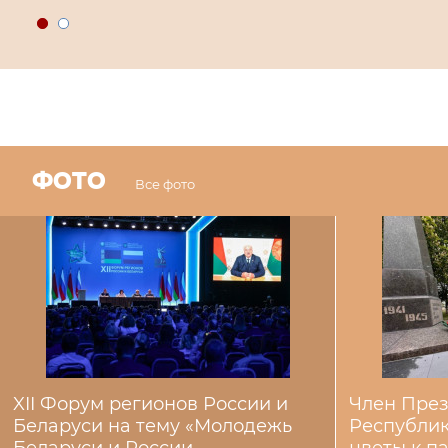
ФОТО
Все фото
XII Форум регионов России и
Член Пре
Беларуси на тему «Молодежь
Республик