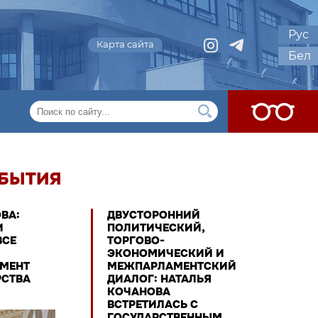
Рус
Карта сайта
Бел
ОБЫТИЯ
ДВУСТОРОННИЙ
НАТАЛ
ПОЛИТИЧЕСКИЙ,
ВРУЧИ
ТОРГОВО-
ОРГАНИ
ЭКОНОМИЧЕСКИЙ И
ФОРУМ
МЕЖПАРЛАМЕНТСКИЙ
БЕЛАРУ
ДИАЛОГ: НАТАЛЬЯ
ПРОЕКТ
КОЧАНОВА
ПАМЯТ
ВСТРЕТИЛАСЬ С
ГОСУДАРСТВЕННЫМ
06.08.20