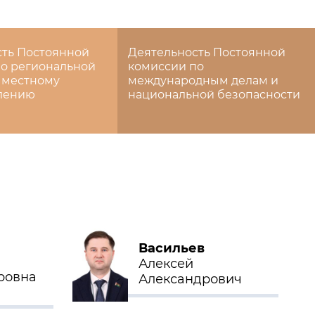
сть Постоянной
Деятельность Постоянной
о региональной
комиссии по
 местному
международным делам и
лению
национальной безопасности
Васильев
Алексей
ровна
Александрович