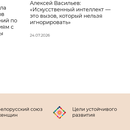
Алексей Васильев:
Та
ила
«Искусственный интеллект —
по
ов
это вызов, который нельзя
сп
ний по
игнорировать»
в 
иям с
ув
бы
за
24.07.2026
24.
елорусский союз
Цели устойчивого
женщин
развития