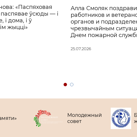
ачова: «Паспяховая
Алла Смоляк поздрав
паспявае ўсюды — і
работников и ветеран
 і дома, і ў
органов и подразделе
ім жыцці»
чрезвычайным ситуац
Днем пожарной служ
25.07.2026
Молодежный
Б
амяти»
совет