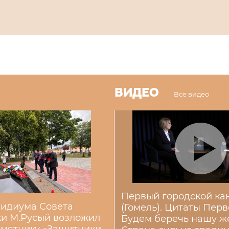
ВИДЕО
Все видео
Первый городской ка
зидиума Совета
(Гомель). Цитаты Перв
и М.Русый возложил
Будем беречь нашу ж