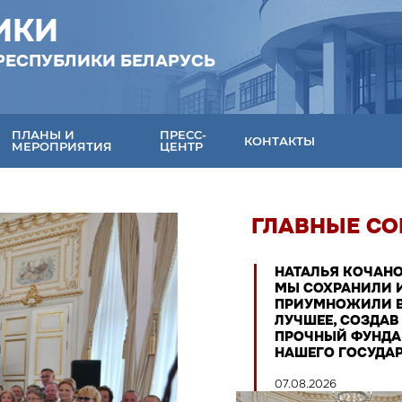
ИКИ
РЕСПУБЛИКИ БЕЛАРУСЬ
ПЛАНЫ И
ПРЕСС-
КОНТАКТЫ
МЕРОПРИЯТИЯ
ЦЕНТР
ГЛАВНЫЕ С
ЛЬЯ КОЧАНОВА
НАТАЛЬЯ КОЧАНОВА:
ЕТИЛАСЬ С
МЫ СОХРАНИЛИ И
СЕДАТЕЛЯМИ
ПРИУМНОЖИЛИ ВСЕ
НЫХ СОВЕТОВ
ЛУЧШЕЕ, СОЗДАВ
ТАТОВ СО ВСЕЙ
ПРОЧНЫЙ ФУНДАМЕНТ
НЫ В ЖИРОВИЧАХ
НАШЕГО ГОСУДАРСТВА
2026
07.08.2026