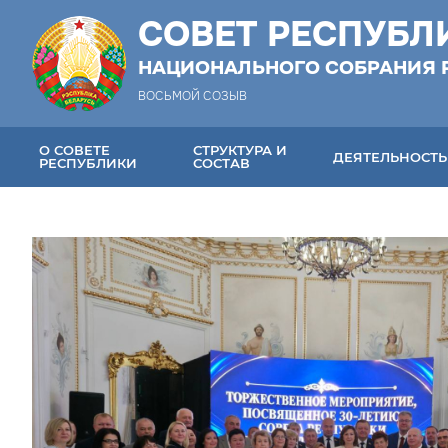
СОВЕТ РЕСПУБЛ
НАЦИОНАЛЬНОГО СОБРАНИЯ 
ВОСЬМОЙ СОЗЫВ
О СОВЕТЕ
СТРУКТУРА И
ДЕЯТЕЛЬНОСТЬ
РЕСПУБЛИКИ
СОСТАВ
НАТАЛЬЯ КОЧАНОВА
НАТА
ВРУЧИЛА НАГРАДЫ
ВСТР
ОРГАНИЗАТОРАМ XIII
ПРЕД
ФОРУМА РЕГИОНОВ
МЕСТ
БЕЛАРУСИ И РОССИИ И
ДЕПУ
ПРОЕКТА «ПОЕЗД
СТРА
ПАМЯТИ»
04.08.
06.08.2026