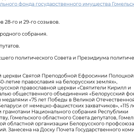
льного фонда государственного имущества Гомельс
 28-го и 29-го созывов.
ародного собрания.
путатов.
ысшего политического Совета и Президиума политич
й церкви Святой Преподобной Ефросинии Полоцкой
0-летие православия на белорусских землях»,
русской православной церкви «Святители Кирилл и
едалью общественного объединения «Белорусский фо
медалями «75 лет Победы в Великой Отечественно
Беларуси от немецко-фашистских захватчиков», «115 л
 грамотами Национального собрания Республики
ву, Гомельского областного Совета депутатов, Гомел
кой областной организации Белорусского профсоюз
й. Занесена на Доску Почета Государственного ком