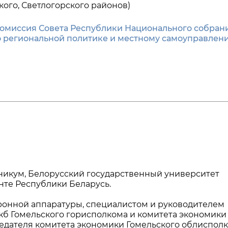
ого, Светлогорского районов)
омиссия Совета Республики Национального собран
о региональной политике и местному самоуправлен
икум, Белорусский государственный университет
нте Республики Беларусь.
ронной аппаратуры, специалистом и руководителем
жб Гомельского горисполкома и комитета экономики
едателя комитета экономики Гомельского облиспол