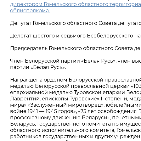
директором Гомельского областного территориа
облисполкома.
Депутат Гомельского областного Совета депутатов
Делегат шестого и седьмого Всебелорусского н
Председатель Гомельского областного Совета де
Член Белорусской партии «Белая Русь», член в
партии «Белая Русь».
Награждена орденом Белорусской православно
медалью Белорусской православной церкви «103
епархиальной медалью Туровской епархии Бело
Лаврентий, епископы Туровские» ІІ степени, м
мира» «Заслуженный миротворец», юбилейными 
войне 1941 — 1945 годов», «75 лет освобождения 
профсоюзному движению Беларуси», почетными
Беларусь, Государственного комитета по имущест
областного исполнительного комитета, Гомельс
работников государственных и других учреждени