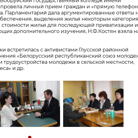
«Бобруйский государственный колледж имени
а провела личный прием граждан и «прямую телефо
на. Парламентарий дала аргументированные ответы 
обеспечения, выделения жилья некоторым категори
и стоимости жилья для последующей приватизации и
щих дополнительного изучения, Н.Ф.Костян взяла н
ики встретилась с активистами Глусской районной
нения «Белорусский республиканский союз молоде
и трудоустройства молодежи в сельской местности,
са» и др.