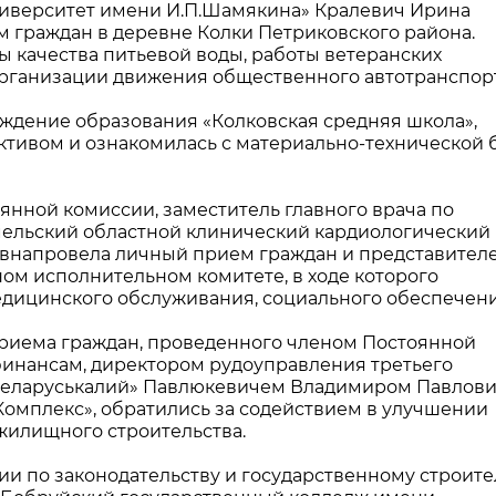
ниверситет имени И.П.Шамякина» Кралевич Ирина
 граждан в деревне Колки Петриковского района.
 качества питьевой воды, работы ветеранских
организации движения общественного автотранспорт
ждение образования «Колковская средняя школа»,
ктивом и ознакомилась с материально-технической 
оянной комиссии, заместитель главного врача по
мельский областной клинический кардиологический
внапровела личный прием граждан и представител
ом исполнительном комитете, в ходе которого
дицинского обслуживания, социального обеспечени
приема граждан, проведенного членом Постоянной
финансам, директором рудоуправления третьего
Беларуськалий» Павлюкевичем Владимиром Павлови
омплекс», обратились за содействием в улучшении
жилищного строительства.
и по законодательству и государственному строител