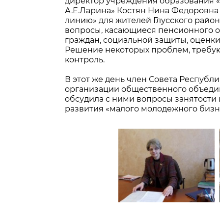
директор учреждения образования 
А.Е.Ларина» Костян Нина Федоровн
линию» для жителей Глусского райо
вопросы, касающиеся пенсионного 
граждан, социальной защиты, оценк
Решение некоторых проблем, требую
контроль.
В этот же день член Совета Республ
организации общественного объеди
обсудила с ними вопросы занятости 
развития «малого молодежного бизне