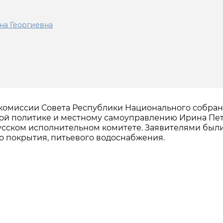
на Георгиевна
й комиссии Совета Республики Национального собра
ной политике и местному самоуправлению Ирина Пе
усском исполнительном комитете. Заявителями был
 покрытия, питьевого водоснабжения.