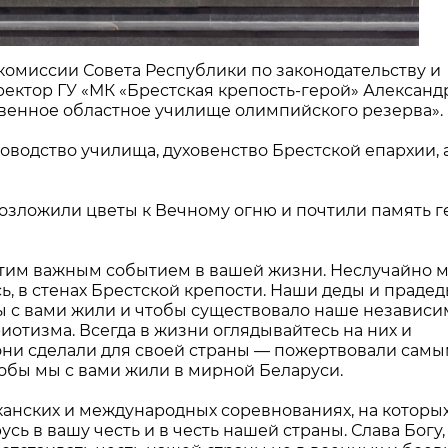
 комиссии Совета Республики по законодательству и
ректор ГУ «МК «Брестская крепость-герой» Александ
твенное областное училище олимпийского резерва».
водство училища, духовенство Брестской епархии, 
озложили цветы к Вечному огню и почтили память г
 этим важным событием в вашей жизни. Неслучайно м
, в стенах Брестской крепости. Наши деды и праде
мы с вами жили и чтобы существовало наше независ
иотизма. Всегда в жизни оглядывайтесь на них и
 они сделали для своей страны — пожертвовали сам
обы мы с вами жили в мирной Беларуси.
канских и международных соревнованиях, на которы
ь в вашу честь и в честь нашей страны. Слава Богу, 