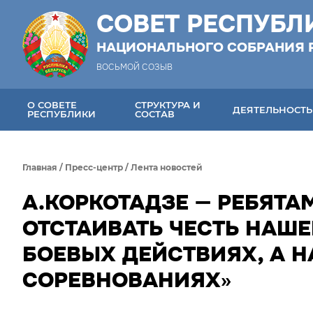
СОВЕТ РЕСПУБЛ
НАЦИОНАЛЬНОГО СОБРАНИЯ 
ВОСЬМОЙ СОЗЫВ
О СОВЕТЕ
СТРУКТУРА И
ДЕЯТЕЛЬНОСТЬ
РЕСПУБЛИКИ
СОСТАВ
Главная
/
Пресс-центр
/
Лента новостей
А.КОРКОТАДЗЕ — РЕБЯТА
ОТСТАИВАТЬ ЧЕСТЬ НАШЕ
БОЕВЫХ ДЕЙСТВИЯХ, А 
СОРЕВНОВАНИЯХ»