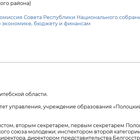
ого района)
омиссия Совета Республики Национального собран
о экономике, бюджету и финансам
Витебской области.
тет управления, учреждение образования «Полоцки
истом, вторым секретарем, первым секретарем Поло
кого союза молодежи; инспектором второй категории
иректора, директором представительства Белгосстр