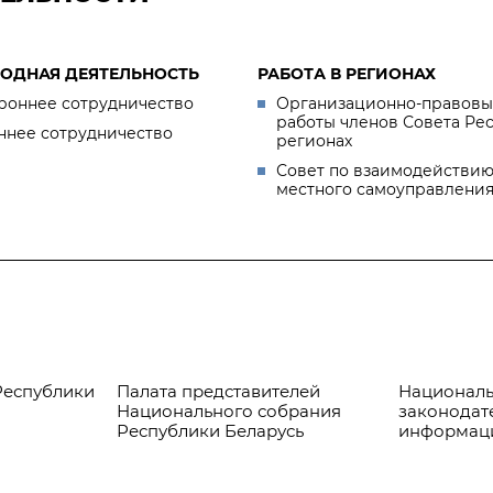
ОДНАЯ ДЕЯТЕЛЬНОСТЬ
РАБОТА В РЕГИОНАХ
роннее сотрудничество
Организационно-правовы
работы членов Совета Ре
ннее сотрудничество
регионах
Совет по взаимодействию
местного самоуправлени
Республики
Палата представителей
Националь
Национального собрания
законодат
Республики Беларусь
информац