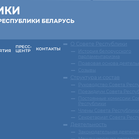
ИКИ
РЕСПУБЛИКИ БЕЛАРУСЬ
О Совете Республики
ПРЕСС-
КОНТАКТЫ
ЯТИЯ
ЦЕНТР
История белорусского
парламентаризма
Правовая основа деятель
Созывы
Структура и состав
Руководство Совета Респ
Президиум Совета Респу
Постоянные комиссии Со
Республики
Члены Совета Республик
Секретариат Совета Респ
Деятельность
Законодательная деятель
Международная деятельн