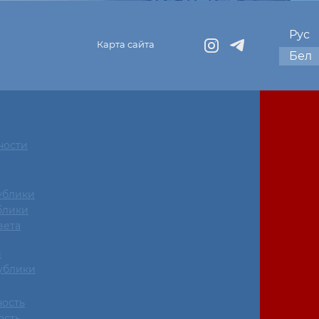
Рус
Карта сайта
Бел
ности
ублики
блики
вета
и
ублики
ность
ость