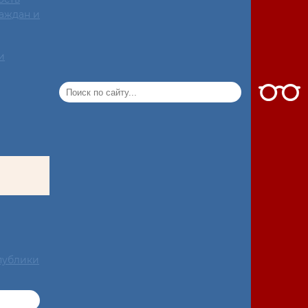
аждан и
и
публики