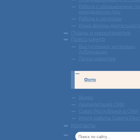
Работа с обращениями гр
юридических лиц
Работа в регионах
Иные формы деятельност
Планы и мероприятия
Пресс-центр
Выступления, интервью,
публикации
Лента новостей
Фото
Видео
Аккредитация СМИ
Совет Республики в СМИ
Итоги работы Совета Рес
Контакты