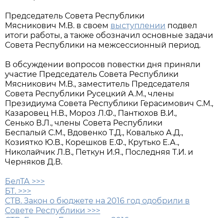
Председатель Совета Республики
Мясникович М.В. в своем
выступлении
подвел
итоги работы, а также обозначил основные задачи
Совета Республики на межсессионный период.
В обсуждении вопросов повестки дня приняли
участие Председатель Совета Республики
Мясникович М.В., заместитель Председателя
Совета Республики Русецкий А.М., члены
Президиума Совета Республики Герасимович С.М.,
Казаровец Н.В., Мороз Л.Ф., Пантюхов В.И.,
Сенько В.Л., члены Совета Республики
Беспалый С.М., Вдовенко Т.Д., Ковалько А.Д.,
Козиятко Ю.В., Корешков Е.Ф., Крутько Е.А.,
Николайчик Л.В., Петкун И.Я., Последняя Т.И. и
Черняков Д.В.
БелТА >>>
БТ. >>>
СТВ. Закон о бюджете на 2016 год одобрили в
Совете Республики >>>