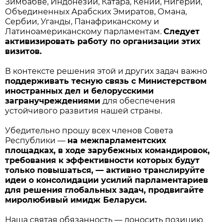
Зимбабве, Индонезии, Катара, Кении, Нигерии,
Объединенных Арабских Эмиратов, Омана,
Сербии, Уганды, Панафриканскому и
Латиноамериканскому парламентам.
Следует
активизировать работу по организации этих
визитов.
В контексте решения этой и других задач важно
поддерживать тесную связь с Министерством
иностранных дел и белорусскими
загранучреждениями
для обеспечения
устойчивого развития нашей страны.
Убедительно прошу всех членов Совета
Республики —
на межпарламентских
площадках, в ходе зарубежных командировок,
требования к эффективности которых будут
только повышаться, — активно транслируйте
идеи о консолидации усилий парламентариев
для решения глобальных задач, продвигайте
миролюбивый имидж Беларуси.
Наша святая обязанность — доносить позицию