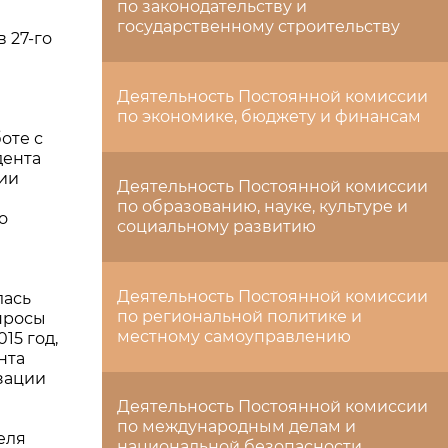
по законодательству и
государственному строительству
 27-го
Деятельность Постоянной комиссии
по экономике, бюджету и финансам
оте с
дента
ции
Деятельность Постоянной комиссии
по образованию, науке, культуре и
о
социальному развитию
Деятельность Постоянной комиссии
лась
по региональной политике и
просы
местному самоуправлению
15 год,
нта
зации
Деятельность Постоянной комиссии
по международным делам и
еля
национальной безопасности