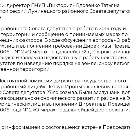
и, директор ПЧУП «Виктория» Вдовенко Татьяна
той сессии Лунинецкого районного Совета депутатов
.
районного Совета депутатов о работе в 2014 году и
 территории и сообщение о принимаемых мерах по
ешних факторов. В ходе обсуждения вопроса «О раб
х лиц и выполнении требований Директивы Прези
2006 г. № 2 «О мерах по дальнейшей дебюрократиза
е» указывалось на недостаточную работу некоторых
утатов по наведению порядка на земле, сносу ветхог
твенной территории.
Постоянной комиссии, директора государственного
 районный лицей» Петкун Ирины Яковлевны состоя
 Совета депутатов 27-го созыва. Были заслушаны во
за социально-экономического развития района на 20
 юридических лиц и выполнении Директивы Президе
 2006 года № 2 «О мерах по дальнейшей дебюрократи
 с информацией о состоявшейся встрече Председат