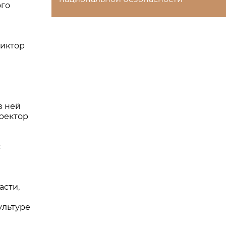
ого
Виктор
в ней
иректор
с
асти,
ультуре