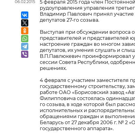
06.02.2015
5 февраля 2015 года член Постоянно
рудоуправления управления третье
Владимир Павлович принял участие 
депутатов 27-го созыва.
Выступая при обсуждении вопроса о
представителей и представителей ю
настроение граждан во многом зави
депутатов, их умения слушать и слы
В.П.Павлюкевич проинформировал у
сессии Совета Республики, одобрен
решениях.
4 февраля с участием заместителя п
государственному строительству, за
работе ОАО «Борисовский завод «Ав
Филипповича состоялась одиннадцат
го созыва, в ходе которой был расс
исполнительных и распорядительных
обращениями граждан и выполнени
Беларусь от 27 декабря 2006 г. № 2
государственного аппарата».