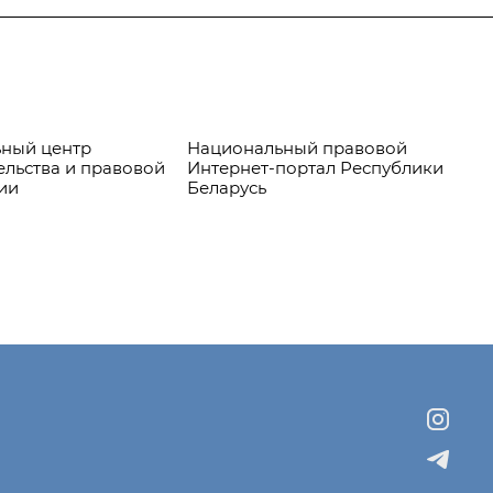
ный центр
Национальный правовой
Пр
ельства и правовой
Интернет-портал Республики
ии
Беларусь