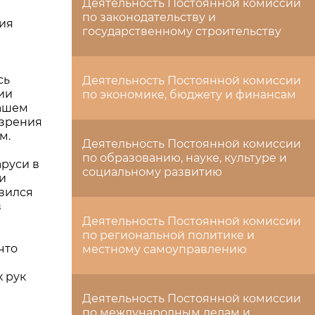
Деятельность Постоянной комиссии
по законодательству и
ния
государственному строительству
сь
Деятельность Постоянной комиссии
ии
по экономике, бюджету и финансам
нашем
 зрения
м.
Деятельность Постоянной комиссии
по образованию, науке, культуре и
аруси в
социальному развитию
и
овился
в
Деятельность Постоянной комиссии
по региональной политике и
что
местному самоуправлению
х рук
Деятельность Постоянной комиссии
по международным делам и