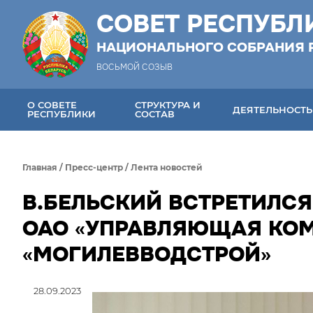
СОВЕТ РЕСПУБЛ
НАЦИОНАЛЬНОГО СОБРАНИЯ 
ВОСЬМОЙ СОЗЫВ
О СОВЕТЕ
СТРУКТУРА И
ДЕЯТЕЛЬНОСТЬ
РЕСПУБЛИКИ
СОСТАВ
Главная
/
Пресс-центр
/
Лента новостей
В.БЕЛЬСКИЙ ВСТРЕТИЛС
ОАО «УПРАВЛЯЮЩАЯ КО
«МОГИЛЕВВОДСТРОЙ»
28.09.2023