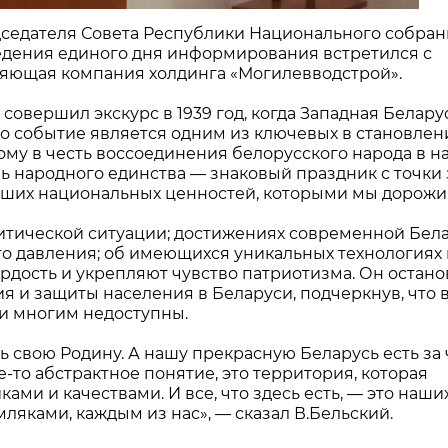
едседателя Совета Республики Национального собра
едения единого дня информирования встретился с
яющая компания холдинга «Могилевводстрой».
совершил экскурс в 1939 год, когда Западная Белару
это событие является одним из ключевых в становлен
ому в честь воссоединения белорусского народа в 
ь народного единства — знаковый праздник с точки
аших национальных ценностей, которыми мы дорожи
литической ситуации; достижениях современной Бел
о давления; об имеющихся уникальных технологиях 
рдость и укрепляют чувство патриотизма. Он остан
я и защиты населения в Беларуси, подчеркнув, что 
ги многим недоступны.
свою Родину. А нашу прекрасную Беларусь есть за 
е-то абстрактное понятие, это территория, которая
ми и качествами. И все, что здесь есть, — это наши
ляками, каждым из нас», — сказал В.Бельский.