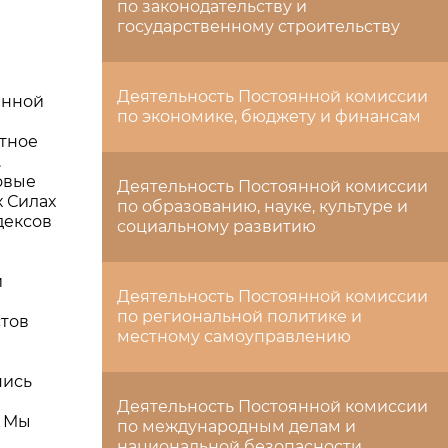
по законодательству и
государственному строительству
Деятельность Постоянной комиссии
енной
по экономике, бюджету и финансам
тное
.
овые
Деятельность Постоянной комиссии
 Силах
по образованию, науке, культуре и
дексов
социальному развитию
и
Деятельность Постоянной комиссии
по региональной политике и
стов
местному самоуправлению
пись
Деятельность Постоянной комиссии
. Мы
по международным делам и
национальной безопасности