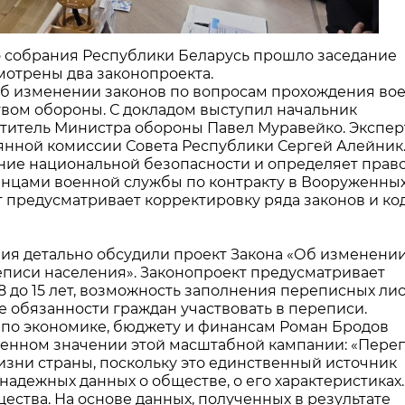
 собрания Республики Беларусь прошло заседание
смотрены два законопроекта.
Об изменении законов по вопросам прохождения во
вом обороны. С докладом выступил начальник
титель Министра обороны Павел Муравейко. Экспер
янной комиссии Совета Республики Сергей Алейник
ние национальной безопасности и определяет прав
нцами военной службы по контракту в Вооруженных
 предусматривает корректировку ряда законов и ко
ия детально обсудили проект Закона «Об изменени
еписи населения». Законопроект предусматривает
8 до 15 лет, возможность заполнения переписных ли
е обязанности граждан участвовать в переписи.
по экономике, бюджету и финансам Роман Бродов
венном значении этой масштабной кампании: «Пере
изни страны, поскольку это единственный источник
надежных данных о обществе, о его характеристиках
ства. На основе данных, полученных в результате