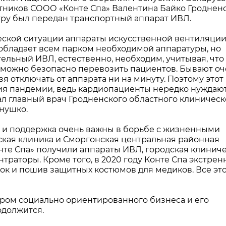
тников СООО «Конте Спа» Валентина Байко Гроднен
ру был передан транспортный аппарат ИВЛ.
ской ситуации аппараты искусственной вентиляци
 обладает всем парком необходимой аппаратуры, но
ельный ИВЛ, естественно, необходим, учитывая, что 
 можно безопасно перевозить пациентов. Бывают оч
зя отключать от аппарата ни на минуту. Поэтому это
ния пандемии, ведь кардиопациенты нередко нуждают
л главный врач Гродненского областного клиническ
нушко.
ь и поддержка очень важны в борьбе с жизненными
ская клиника и Сморгонская центральная районная
те Спа» получили аппараты ИВЛ, городская клинич
раторы. Кроме того, в 2020 году Конте Спа экстрен
ок и пошив защитных костюмов для медиков. Все эт
ром социально ориентированного бизнеса и его
одолжится.