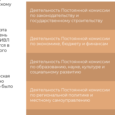
скому
Деятельность Постоянной комиссии
по законодательству и
и
государственному строительству
эта
ень
Деятельность Постоянной комиссии
т ИВЛ
по экономике, бюджету и финансам
ся в
ого
Деятельность Постоянной комиссии
по образованию, науке, культуре и
социальному развитию
еская
но
о было
Деятельность Постоянной комиссии
по региональной политике и
местному самоуправлению