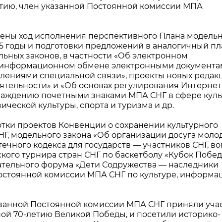
витию, член указанной Постоянной комиссии МПА
ены ход исполнения перспективного Плана модель
015 годы и подготовки предложений в аналогичный пл
льных законов, в частности «Об электронном
м информационном обмене электронными документам
лениями специальной связи», проекты новых редак
ятельности» и «Об основах регулирования Интернета
раждению почетными знаками МПА СНГ в сфере куль
ической культуры, спорта и туризма и др.
отки проектов Конвенции о сохранении культурного
НГ, модельного закона «Об организации досуга моло
чного кодекса для государств — участников СНГ, в
ого турнира стран СНГ по баскетболу «Кубок Побед
ательного форума «Дети Содружества — наследники
остоянной комиссии МПА СНГ по культуре, информа
казанной Постоянной комиссии МПА СНГ приняли уча
ой 70-летию Великой Победы, и посетили историко-