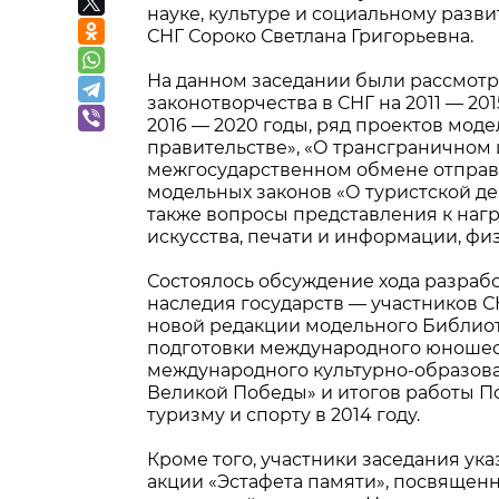
науке, культуре и социальному раз
СНГ Сороко Светлана Григорьевна.
На данном заседании были рассмотр
законотворчества в СНГ на 2011 — 2
2016 — 2020 годы, ряд проектов моде
правительстве», «О трансгранично
межгосударственном обмене отправ
модельных законов «О туристской де
также вопросы представления к наг
искусства, печати и информации, физ
Состоялось обсуждение хода разраб
наследия государств — участников С
новой редакции модельного Библиоте
подготовки международного юношеск
международного культурно-образов
Великой Победы» и итогов работы П
туризму и спорту в 2014 году.
Кроме того, участники заседания у
акции «Эстафета памяти», посвященн