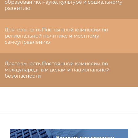
образованию, науке, культуре и социальному
развитию
Деятельность Постоянной комиссии по
региональной политике и местному
самоуправлению
Деятельность Постоянной комиссии по
международным делам и национальной
безопасности
Бюджет для граждан