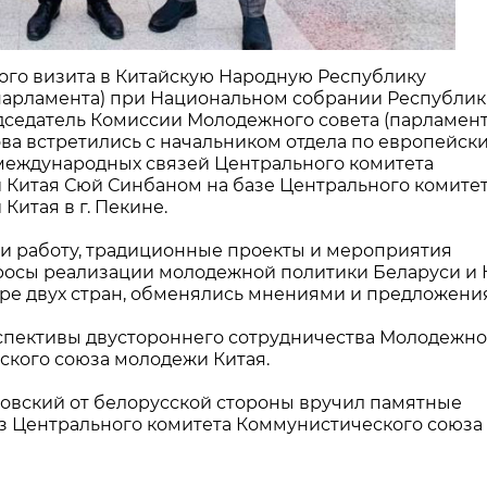
ьного визита в Китайскую Народную Республику
парламента) при Национальном собрании Республи
дседатель Комиссии Молодежного совета (парламент
а встретились с начальником отдела по европейск
международных связей Центрального комитета
Китая Сюй Синбаном на базе Центрального комите
итая в г. Пекине.
ли работу, традиционные проекты и мероприятия
росы реализации молодежной политики Беларуси и К
ре двух стран, обменялись мнениями и предложени
спективы двустороннего сотрудничества Молодежно
ского союза молодежи Китая.
овский от белорусской стороны вручил памятные
з Центрального комитета Коммунистического союза