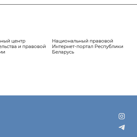
ный центр
Национальный правовой
Пр
ельства и правовой
Интернет-портал Республики
ии
Беларусь