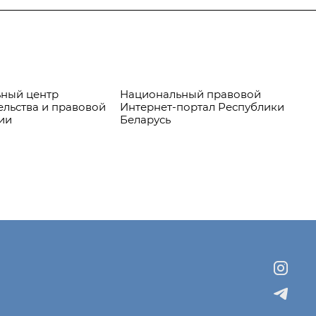
ный центр
Национальный правовой
Пр
ельства и правовой
Интернет-портал Республики
ии
Беларусь