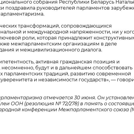
ционального собрания Республики Беларусь Наталь
ки поздравила руководителей парламентов зарубеж
парламентаризма.
тических трансформаций, сопровождающихся
нальной и международной напряженности, ни у кого
лючевой роли, которая принадлежит конструктивны
акже межпарламентским организациям в деле
дания и межцивилизационного диалога.
етентность, активная гражданская позиция и
 несомненно, будут и в дальнейшем способствовать
 парламентских традиций, развитию современной
уверенитета и независимости государств», — говори
ламентаризма отмечается 30 июня. Он установлен
еи ООН (резолюция № 72/278) в память о состоявш
ународной конференции Межпарламентского союза (