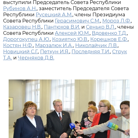
выступили Председатель Совета Республики
Рубинов А.Н.
, заместитель Председателя Совета
Республики
Русецкий А.М.
, члены Президиума
Совета Республики
Герасимович С.М.
,
Мороз Л.Ф.
,
Казаровец Н.В.
,
Пантюхов В.И.
и
Сенько В.Л.
, члены
Совета Республики
Алексей Ю.М.
,
Вдовенко Т.Д.
,
Дорогокупец А.Ю.
,
Козиятко Ю.В.
,
Корешков Е.Ф.
,
Костян Н.Ф.
,
Марзалюк И.А.
,
Николайчик Л.В.
,
Новицкий С.Г.
,
Петкун И.Я.
,
Последняя Т.И.
,
Струк
Т.А.
и
Черняков Д.В.