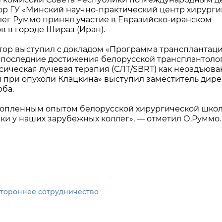
ор ГУ «Минский научно-практический центр хирурги
лег Руммо принял участие в Евразийско-иранском
в в городе Шираз (Иран).
тор выступил с докладом «Программа трансплантац
л последние достижения белорусской трансплантоло
ксическая лучевая терапия (СЛТ/SBRT) как неоадъюв
 при опухоли Клацкина» выступил заместитель дире
ба.
копленным опытом белорусской хирургической шко
и у наших зарубежных коллег», — отметил О.Руммо.
стороннее сотрудничество