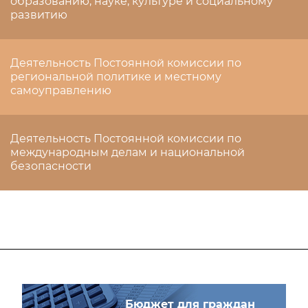
образованию, науке, культуре и социальному
развитию
Деятельность Постоянной комиссии по
региональной политике и местному
самоуправлению
Деятельность Постоянной комиссии по
международным делам и национальной
безопасности
Бюджет для граждан