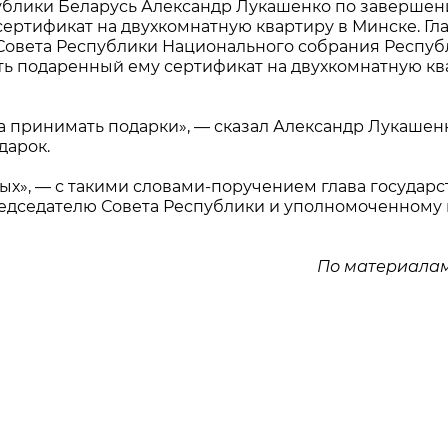
спублики Беларусь Александр Лукашенко по заверше
тификат на двухкомнатную квартиру в Минске. Гл
Совета Республики Национального собрания Респуб
ть подаренный ему сертификат на двухкомнатную кв
а принимать подарки», — сказал Александр Лукашен
дарок.
ых», — с такими словами-поручением глава государс
едседателю Совета Республики и уполномоченному 
По материалам