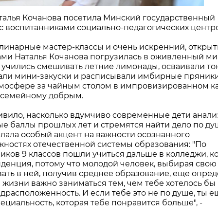
талья Кочанова посетила Минский государственный
 с воспитанниками социально-педагогических центр
линарные мастер-классы и очень искренний, откры
тами Наталья Кочанова погрузилась в оживленный м
 учились смешивать летние лимонады, осваивали то
али мини-закуски и расписывали имбирные пряники
мосфере за чайным столом в импровизированном к
о-семейному добрым.
дивило, насколько вдумчиво современные дети анал
е баллы прошлых лет и стремятся найти дело по ду
елала особый акцент на важности осознанного
ностях отечественной системы образования: "По
иков 9 классов пошли учиться дальше в колледжи, к
енденция, потому что молодой человек, выбирая свою
ать в ней, получив среднее образование, еще опред
 жизни важно заниматься тем, чем тебе хотелось бы
редрасположенность. И если тебе это не по душе, ты е
ециальность, которая тебе понравится больше", -