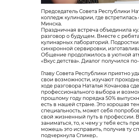
Председатель Совета Республики На
колледж кулинарии, где встретилась
Минска.
Праздничная встреча объединила ку
разговор о будущем. Вместе с ребя
кулинарных лабораторий. Подростки
синхронной сервировки, изготавлив
Общение продолжилось в уютной ат
«Вкус детства». Диалог получился п
Главу Совета Республики приятно у
свои возможности, изучают проходны
ходе разговора Наталья Кочанова сд
профессионального выбора и возмож
прошлому году порядка 50% выпускн
есть в нашей стране. Это хорошая т
специальность, может себя попробов
свой жизненный путь в профессии. В
заниматься, то, к чему у тебя есть п
можешь это исправить, получив ту сп
подчеркнула Спикер..