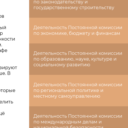
по законодательству и
государственному строительству
ов
тый
Деятельность Постоянной комиссии
ир
по экономике, бюджету и финансам
нкости
.
афе
Деятельность Постоянной комиссии
по образованию, науке, культуре и
социальному развитию
изируют
ше. В
Деятельность Постоянной комиссии
оторые
по региональной политике и
местному самоуправлению
елить
щё
Деятельность Постоянной комиссии
по международным делам и
национальной безопасности