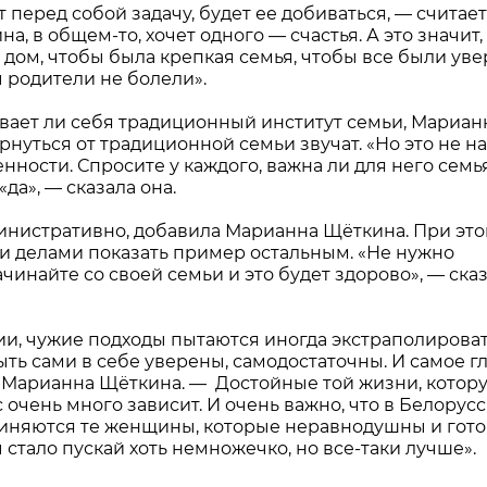
 перед собой задачу, будет ее добиваться, — считает
 в общем-то, хочет одного — счастья. А это значит,
 дом, чтобы была крепкая семья, чтобы все были ув
ы родители не болели».
вает ли себя традиционный институт семьи, Мариан
нуться от традиционной семьи звучат. «Но это не н
ности. Спросите у каждого, важна ли для него семья
да», — сказала она.
инистративно, добавила Марианна Щёткина. При эт
 делами показать пример остальным. «Не нужно
ачинайте со своей семьи и это будет здорово», — ска
гии, чужие подходы пытаются иногда экстраполироват
ть сами в себе уверены, самодостаточны. И самое г
 Марианна Щёткина. — Достойные той жизни, котор
с очень много зависит. И очень важно, что в Белорус
иняются те женщины, которые неравнодушны и гот
ы стало пускай хоть немножечко, но все-таки лучше».