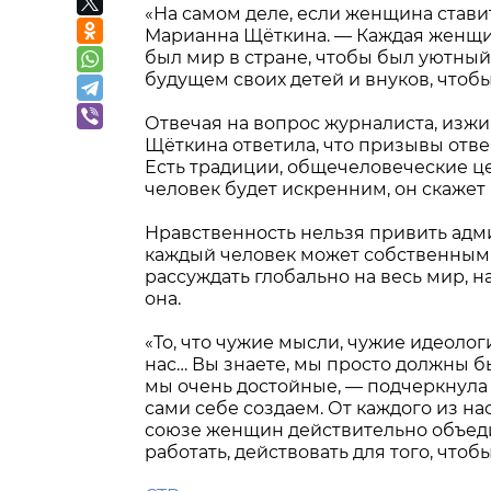
«На самом деле, если женщина ставит
Марианна Щёткина. — Каждая женщина,
был мир в стране, чтобы был уютный
будущем своих детей и внуков, чтоб
Отвечая на вопрос журналиста, изжи
Щёткина ответила, что призывы отвер
Есть традиции, общечеловеческие цен
человек будет искренним, он скажет «
Нравственность нельзя привить адм
каждый человек может собственными
рассуждать глобально на весь мир, н
она.
«То, что чужие мысли, чужие идеоло
нас… Вы знаете, мы просто должны бы
мы очень достойные, — подчеркнула
сами себе создаем. От каждого из на
союзе женщин действительно объед
работать, действовать для того, чтоб