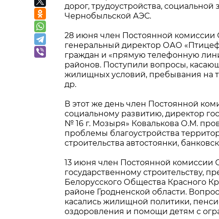
дорог, трудоустройства, социальной
Чернобыльской АЭС.
28 июня член Постоянной комиссии 
генеральный директор ОАО «Птицеф
граждан и «прямую телефонную лини
районов. Поступили вопросы, касаю
жилищных условий, пребывания на 
др.
В этот же день член Постоянной ком
социальному развитию, директор го
№ 16 г. Мозыря» Ковалькова О.М. пр
проблемы благоустройства территор
строительства автостоянки, банковс
13 июня член Постоянной комиссии С
государственному строительству, п
Белорусского Общества Красного Кр
районе Гродненской области. Вопрос
касались жилищной политики, пенси
оздоровления и помощи детям с ог