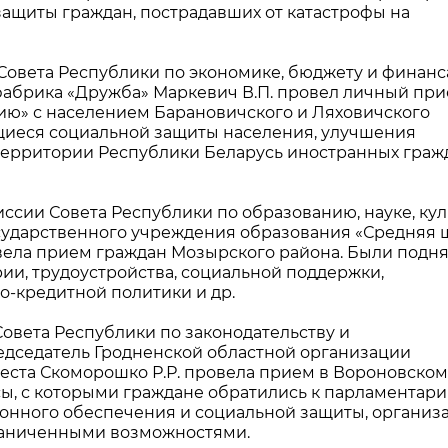
 защиты граждан, пострадавших от катастрофы на
Совета Республики по экономике, бюджету и финанс
абрика «Дружба» Маркевич В.П. провел личный пр
ю» с населением Барановичского и Ляховичского
щиеся социальной защиты населения, улучшения
территории Республики Беларусь иностранных граж
иссии Совета Республики по образованию, науке, кул
сударственного учреждения образования «Средняя 
овела прием граждан Мозырского района. Были подн
ии, трудоустройства, социальной поддержки,
ко-кредитной политики и др.
овета Республики по законодательству и
редседатель Гродненской областной организации
еста Скоморошко Р.Р. провела прием в Вороновском
ы, с которыми граждане обратились к парламентари
онного обеспечения и социальной защиты, организ
раниченными возможностями.