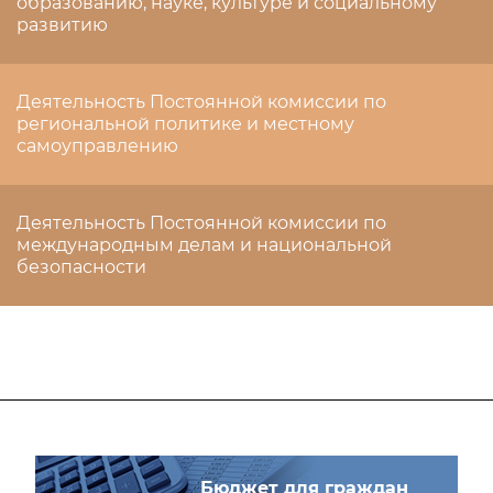
образованию, науке, культуре и социальному
развитию
Деятельность Постоянной комиссии по
региональной политике и местному
самоуправлению
Деятельность Постоянной комиссии по
международным делам и национальной
безопасности
Бюджет для граждан