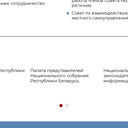
работы членов Совета Ре
ннее сотрудничество
регионах
Совет по взаимодействию
местного самоуправлени
Республики
Палата представителей
Националь
Национального собрания
законодат
Республики Беларусь
информац