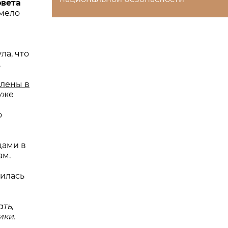
овета
смело
ла, что
.
лены в
 уже
о
цами в
ам.
лилась
ть,
ики.