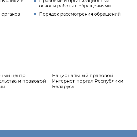
спублики в
Правовые и организационные
основы работы с обращениями
 органов
Порядок рассмотрения обращений
я
ный центр
Национальный правовой
Пр
ельства и правовой
Интернет-портал Республики
ии
Беларусь