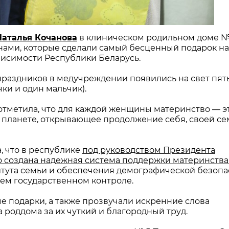
Наталья Кочанова
в клиническом родильном доме №
нами, которые сделали самый бесценный подарок н
висимости Республики Беларусь.
праздников в медучреждении появились на свет пят
ки и один мальчик).
отметила, что для каждой женщины материнство — э
а планете, открывающее продолжение себя, своей се
, что в республике
под руководством Президента
 создана надежная система поддержки материнства
итута семьи и обеспечения демографической безопа
ем государственном контроле.
 подарки, а также прозвучали искренние слова
 роддома за их чуткий и благородный труд.