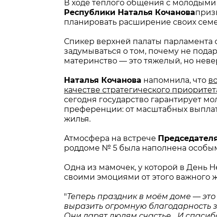
В ходе теплого общения с молодым
Республики Наталья Кочанова
приз
планировать расширение своих семе
Спикер верхней палаты парламента о
задумываться о том, почему не пода
материнство — это тяжелый, но неве
Наталья Кочанова
напомнила, что
в
качестве стратегического приорите
сегодня государство гарантирует 
преференции: от масштабных выплат
жилья.
Атмосфера на встрече
Председателя
роддоме № 5 была наполнена особым
Одна из мамочек, у которой в День 
своими эмоциями от этого важного 
"
Теперь праздник в моём доме — это
выразить огромную благодарность за
Они дарят людям счастье... И спасиб