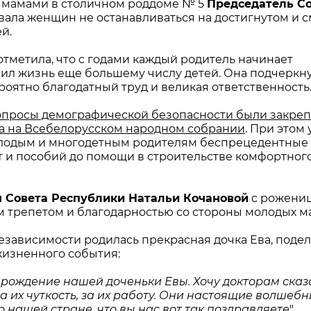
и мамами в столичном роддоме № 5
Председатель С
вала женщин не останавливаться на достигнутом и 
й.
тметила, что с годами каждый родитель начинает
рил жизнь еще большему числу детей. Она подчеркну
роятно благодатный труд и великая ответственность
опросы демографической безопасности были закреп
та на Всебелорусском народном собрании
. При этом
молодым и многодетным родителям беспрецедентные
 и пособий до помощи в строительстве комфортног
 Совета Республики Натальи Кочановой
с рожени
 трепетом и благодарностью со стороны молодых м
Независимости родилась прекрасная дочка Ева, поде
жизненного события:
 рождение нашей доченьки Евы. Хочу докторам сказа
 их чуткость, за их работу. Они настоящие волшебн
о нашей стране, что вы нас вот так поздравляете
".