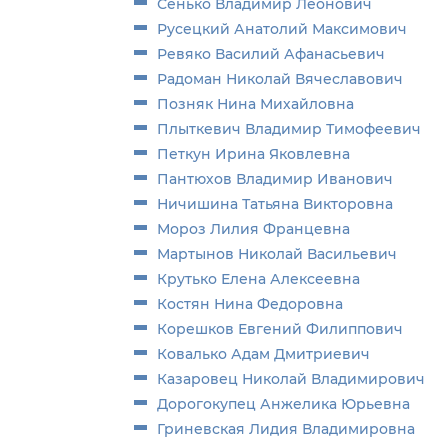
Сенько Владимир Леонович
Русецкий Анатолий Максимович
Ревяко Василий Афанасьевич
Радоман Николaй Вячеславович
Позняк Нина Михайловна
Плыткевич Владимир Тимофеевич
Петкун Ирина Яковлевна
Пантюхов Владимир Иванович
Ничишина Татьяна Викторовна
Мороз Лилия Францевна
Мартынов Николай Васильевич
Крутько Елена Алексеевна
Костян Нина Федоровна
Корешков Евгений Филиппович
Ковалько Адам Дмитриевич
Казаровец Николай Владимирович
Дорогокупец Анжелика Юрьевна
Гриневская Лидия Владимировна