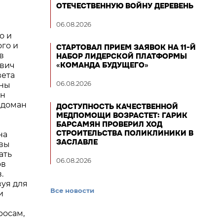
ОТЕЧЕСТВЕННУЮ ВОЙНУ ДЕРЕВЕНЬ
06.08.2026
о и
ого и
СТАРТОВАЛ ПРИЕМ ЗАЯВОК НА 11-Й
в
НАБОР ЛИДЕРСКОЙ ПЛАТФОРМЫ
«КОМАНДА БУДУЩЕГО»
ович
вета
06.08.2026
ены
ян
Радоман
ДОСТУПНОСТЬ КАЧЕСТВЕННОЙ
МЕДПОМОЩИ ВОЗРАСТЕТ: ГАРИК
БАРСАМЯН ПРОВЕРИЛ ХОД
СТРОИТЕЛЬСТВА ПОЛИКЛИНИКИ В
на
ЗАСЛАВЛЕ
ивы
ать
06.08.2026
ов
.
зуя для
Все новости
и
росам,