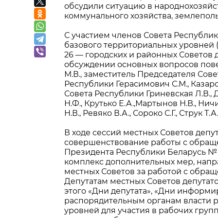
обсудили ситуацию в народнохозяй
коммунального хозяйства, землеполь
С участием членов Совета Республик
базового территориальных уровней (
26 — городских и районных Советов д
обсуждении основных вопросов пове
М.В., заместитель Председателя Сов
Республики Герасимович С.М., Казаров
Совета Республики Гриневская Л.В., Д
Н.Ф., Крутько Е.А.,Мартынов Н.В., Нич
Н.В., Ревяко В.А., Сороко С.Г., Струк Т
В ходе сессий местных Советов деп
совершенствование работы с обращ
Президента Республики Беларусь № 2
комплекс дополнительных мер, напр
местных Советов за работой с обращ
Депутатам местных Советов депутато
этого «Дни депутата», «Дни информ
распорядительным органам власти р
уровней для участия в рабочих груп