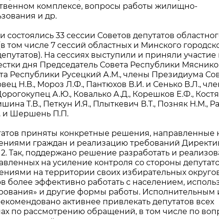
ственном комплексе, вопросы работы жилищно-
зования и др.
и состоялись 33 сессии Советов депутатов областног
в том числе 7 сессий областных и Минского городск
епутатов). На сессиях выступили и приняли участие 
стки дня Председатель Совета Республики Мясник
ета Республики Русецкий А.М., члены Президиума Со
ец Н.В., Мороз Л.Ф., Пантюхов В.И. и Сенько В.Л., чл
орогокупец А.Ю., Ковалько А.Д., Корешков Е.Ф., Кост
ишина Т.В., Петкун И.Я., Плыткевич В.Т., Позняк Н.М., 
.А. и Шершень П.П.
утатов приняты конкретные решения, направленные 
ениями граждан и реализацию требований Директ
. Так, поддержано решение разработать и реализов
авленных на усиление контроля со стороны депутат
ениями на территории своих избирательных округов
в более эффективно работать с населением, исполь
ирования» и другие формы работы. Исполнительным 
екомендовано активнее привлекать депутатов всех
пах по рассмотрению обращений, в том числе по воп