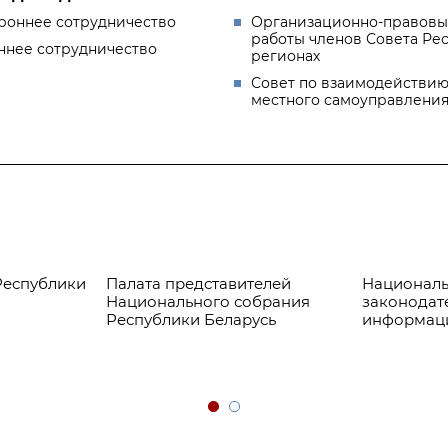
роннее сотрудничество
Организационно-правовы
работы членов Совета Ре
ннее сотрудничество
регионах
Совет по взаимодействию
местного самоуправлени
Республики
Палата представителей
Националь
Национального собрания
законодат
Республики Беларусь
информац