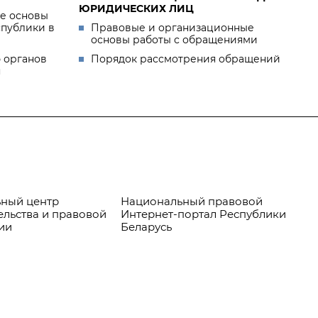
ЮРИДИЧЕСКИХ ЛИЦ
е основы
спублики в
Правовые и организационные
основы работы с обращениями
 органов
Порядок рассмотрения обращений
я
ный центр
Национальный правовой
Пр
ельства и правовой
Интернет-портал Республики
ии
Беларусь