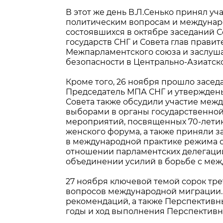
В этот же день В.Л.Сенько принял у
политическим вопросам и междунаро
состоявшихся в октябре заседаний С
государств СНГ и Совета глав правите
Межпарламентского союза и заслуша
безопасности в Центрально-Азиатск
Кроме того, 26 ноября прошло засед
Председатель МПА СНГ и утвержден
Совета также обсудили участие меж
выборами в органы государственной 
мероприятий, посвященных 70-летию
женского форума, а также приняли 
в международной практике режима 
отношении парламентских делегаций
объединении усилий в борьбе с ме
27 ноября ключевой темой сорок тр
вопросов международной миграции. 
рекомендаций, а также Перспективны
годы и ход выполнения Перспективног