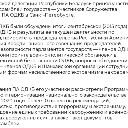
ской делегации Республики Беларусь принял участи
самблеи государств — участников Содружества
и ПА ОДКБ в Санкт-Петербурге.
ДКБ были обсуждены итоги сентябрьской (2015 года)
ОДКБ и результаты ее текущей деятельности по
, приоритеты председательства Республики Армени
дания Координационного совещания председателей
 безопасности парламентов государств — членов ОД
ониторинга военно-политической обстановки в
лективной безопасности ОДКБ, вопросы объединени
— членов ОДКБ и Шанхайской организации сотрудн
ным формам насильственного экстремизма на совр
дания ПА ОДКБ его участники рассмотрели Програм
ю и гармонизации национального законодательства
 2020 годы, более 10 проектов рекомендаций,
остью, противодействие терроризму и экстремизму,
едрение единых требований к вооружению и военно
 вооруженных сил, а также пакет документов,
самблеи.