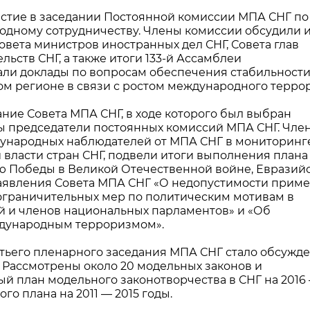
частие в заседании Постоянной комиссии МПА СНГ по
дному сотрудничеству. Члены комиссии обсудили 
овета министров иностранных дел СНГ, Совета глав
льств СНГ, а также итоги 133-й Ассамблеи
ли доклады по вопросам обеспечения стабильности
ом регионе в связи с ростом международного терро
ание Совета МПА СНГ, в ходе которого был выбран
ы председатели постоянных комиссий МПА СНГ. Чле
дународных наблюдателей от МПА СНГ в мониторинге
власти стран СНГ, подвели итоги выполнения плана
 Победы в Великой Отечественной войне, Евразий
заявления Совета МПА СНГ «О недопустимости прим
ограничительных мер по политическим мотивам в
 и членов национальных парламентов» и «Об
ждународным терроризмом».
етьего пленарного заседания МПА СНГ стало обсужд
Рассмотрены около 20 модельных законов и
й план модельного законотворчества в СНГ на 2016
о плана на 2011 — 2015 годы.