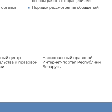
основы работы с обращениями
 органов
Порядок рассмотрения обращений
я
ный центр
Национальный правовой
Пр
ельства и правовой
Интернет-портал Республики
ии
Беларусь