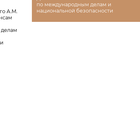
по международным делам и
национальной безопасности
о А.М.
ансам
 делам
 и