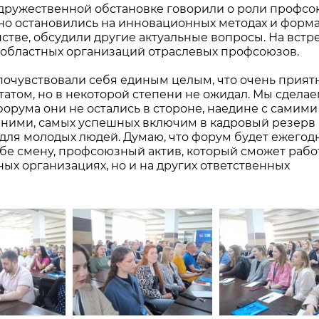
 дружественной обстановке говорили о роли профс
ьно остановились на инновационных методах и форм
тве, обсудили другие актуальные вопросы. На встр
 областных организаций отраслевых профсоюзов.
 почувствовали себя единым целым, что очень приятн
татом, но в некоторой степени не ожидал. Мы сделае
орума они не остались в стороне, наедине с самими
а ними, самых успешных включим в кадровый резерв
 для молодых людей. Думаю, что форум будет ежегод
бе смену, профсоюзный актив, который сможет работ
х организациях, но и на других ответственных