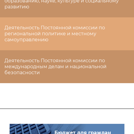
образованию, науке, культуре и социальному
развитию
Деятельность Постоянной комиссии по
региональной политике и местному
самоуправлению
Деятельность Постоянной комиссии по
международным делам и национальной
безопасности
Бюджет для граждан