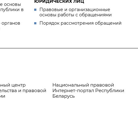
ЮРИДИЧЕСКИХ ЛИЦ
е основы
спублики в
Правовые и организационные
основы работы с обращениями
 органов
Порядок рассмотрения обращений
я
ный центр
Национальный правовой
Пр
ельства и правовой
Интернет-портал Республики
ии
Беларусь