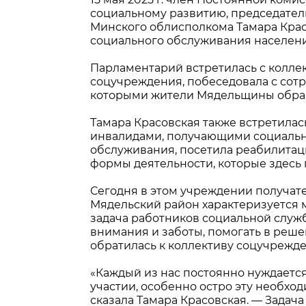
социальному развитию, председатель
Минского облисполкома Тамара Кра
социального обслуживания населени
Парламентарий встретилась с коллек
соцучреждения, побеседовала с сотр
которыми жители Мядельщины обращ
Тамара Красовская также встретил
инвалидами, получающими социальн
обслуживания, посетила реабилитац
формы деятельности, которые здесь
Сегодня в этом учреждении получате
Мядельский район характеризуется 
задача работников социальной служб
внимания и заботы, помогать в реш
обратилась к коллективу соцучрежде
«Каждый из нас постоянно нуждается
участии, особенно остро эту необх
сказала Тамара Красовская. — Зада