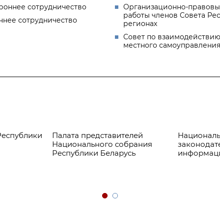
роннее сотрудничество
Организационно-правовы
работы членов Совета Ре
ннее сотрудничество
регионах
Совет по взаимодействию
местного самоуправлени
Республики
Палата представителей
Националь
Национального собрания
законодат
Республики Беларусь
информац