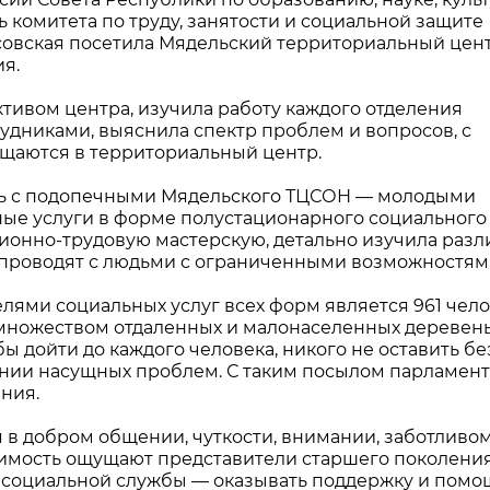
 комитета по труду, занятости и социальной защите
совская посетила Мядельский территориальный цен
я.
тивом центра, изучила работу каждого отделения
удниками, выяснила спектр проблем и вопросов, с
аются в территориальный центр.
ась с подопечными Мядельского ТЦСОН — молодыми
ые услуги в форме полустационарного социального
ионно-трудовую мастерскую, детально изучила раз
 проводят с людьми с ограниченными возможностям
лями социальных услуг всех форм является 961 чело
множеством отдаленных и малонаселенных деревень
ы дойти до каждого человека, никого не оставить бе
ении насущных проблем. С таким посылом парламен
ния.
 в добром общении, чуткости, внимании, заботливо
одимость ощущают представители старшего поколения
ча социальной службы — оказывать поддержку и помо