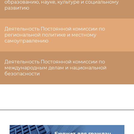
образованию, науке, культуре и социальному
развитию
Деятельность Постоянной комиссии по
региональной политике и местному
самоуправлению
Деятельность Постоянной комиссии по
международным делам и национальной
безопасности
Бюджет для граждан