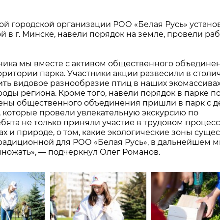
ой городской организации РОО «Белая Русь» устано
й в г. Минске, навели порядок на земле, провели ра
ника мы вместе с активом общественного объедине
рритории парка. Участники акции развесили в столи
ить видовое разнообразие птиц в наших экомассивах
роды региона. Кроме того, навели порядок в парке п
ены общественного объединения пришли в парк с д
, которые провели увлекательную экскурсию по
бята не только приняли участие в трудовом процессе
х и природе, о том, какие экологические зоны суще
 традиционной для РОО «Белая Русь», в дальнейшем 
ножать», — подчеркнул Олег Романов.