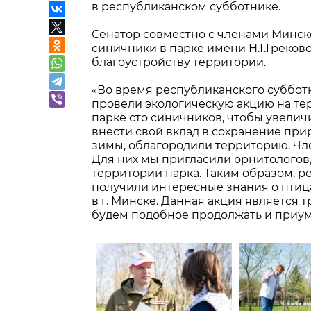
в республиканском субботнике.
Сенатор совместно с членами Минск
синичники в парке имени Н.Г.Греково
благоустройству территории.
«Во время республиканского суббот
провели экологическую акцию на те
парке сто синичников, чтобы увелич
внести свой вклад в сохранение при
зимы, облагородили территорию. Чл
Для них мы пригласили орнитологов
территории парка. Таким образом, ре
получили интересные знания о птица
в г. Минске. Данная акция является
будем подобное продолжать и приум