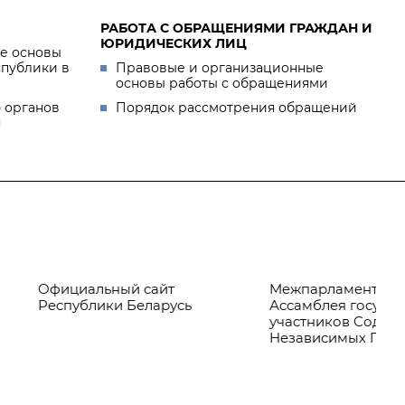
РАБОТА С ОБРАЩЕНИЯМИ ГРАЖДАН И
ЮРИДИЧЕСКИХ ЛИЦ
е основы
спублики в
Правовые и организационные
основы работы с обращениями
 органов
Порядок рассмотрения обращений
я
ый сайт
Межпарламентская
Пр
и Беларусь
Ассамблея государств —
Бе
участников Содружества
Независимых Государств