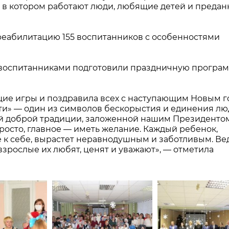
, в котором работают люди, любящие детей и преда
 реабилитацию 155 воспитанников с особенностями
 воспитанниками подготовили праздничную програ
ие игры и поздравила всех с наступающим Новым г
ти» — один из символов бескорыстия и единения лю
й доброй традиции, заложенной нашим Президентом
просто, главное — иметь желание. Каждый ребенок,
к себе, вырастет неравнодушным и заботливым. Вед
взрослые их любят, ценят и уважают», — отметила