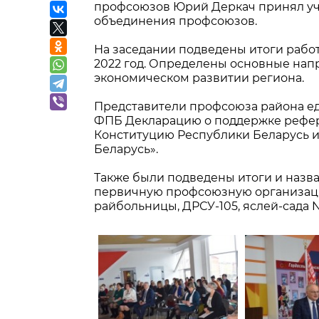
профсоюзов Юрий Деркач принял уча
объединения профсоюзов.
На заседании подведены итоги работ
2022 год. Определены основные нап
экономическом развитии региона.
Представители профсоюза района е
ФПБ Декларацию о поддержке рефер
Конституцию Республики Беларусь и
Беларусь».
Также были подведены итоги и назв
первичную профсоюзную организацию
райбольницы, ДРСУ-105, яслей-сада №