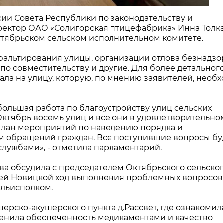
сии Совета Республики по законодательству и
иректор ОАО «Солигорская птицефабрика» Инна Толк
тябрьском сельском исполнительном комитете.
альтирования улицы, организации отлова безнадз
по совместительству и другие. Для более детальног
ала на улицу, которую, по мнению заявителей, необ
ольшая работа по благоустройству улиц сельских
Октябрь восемь улиц и все они в удовлетворительно
 план мероприятий по наведению порядка и
ом обращений граждан. Все поступившие вопросы бу
лужбами», - отметила парламентарий.
ва обсудила с председателем Октябрьского сельско
ей Новицкой ход выполнения проблемных вопросов,
ельисполком.
рско-акушерского пункта д.Рассвет, где ознакомил
енила обеспеченность медикаментами и качество